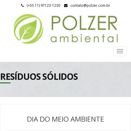
(+55 11) 97123-1230
contato@polzer.com.br
Togg
navig
RESÍDUOS SÓLIDOS
DIA DO MEIO AMBIENTE