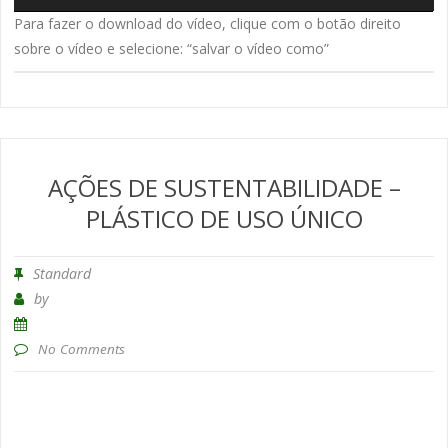
Para fazer o download do vídeo, clique com o botão direito
sobre o vídeo e selecione: “salvar o vídeo como”
AÇÕES DE SUSTENTABILIDADE –
PLÁSTICO DE USO ÚNICO
Standard
by
No Comments
T
d
ví