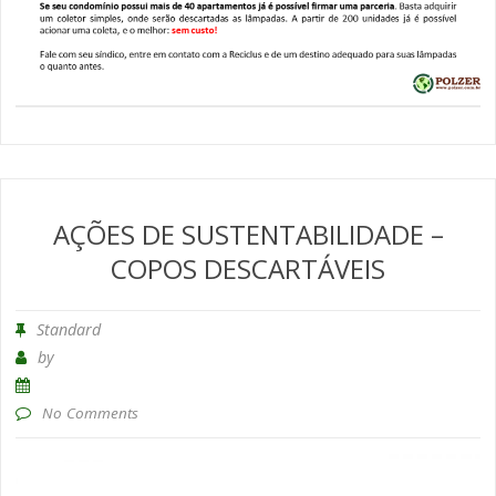
AÇÕES DE SUSTENTABILIDADE –
COPOS DESCARTÁVEIS
Standard
by
No Comments
T
d